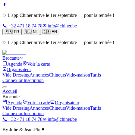
✨ L'app Chiner arrive le 1er septembre — pour la rentrée !
📞 +32 471 18 74 78
✉ info@chiner.be
🇫🇷
FR
🇳🇱
NL
🇬🇧
EN
✨ L'app Chiner arrive le 1er septembre — pour la rentrée !
Brocante
Agenda
Voir la carte
Organisateur
Vide Dressing
Annonces
Chineurs
Vide-maison
Tarifs
Connexion
Inscription
Accueil
Brocante
Agenda
Voir la carte
Organisateur
Vide Dressing
Annonces
Chineurs
Vide-maison
Tarifs
Connexion
Inscription
📞 +32 471 18 74 78
✉ info@chiner.be
By Julie & Jean-Phi ♥