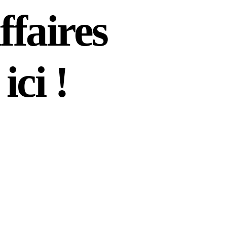
ffaires
ci !
!