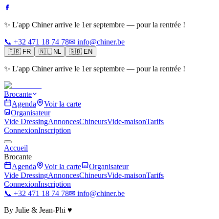
✨ L'app Chiner arrive le 1er septembre — pour la rentrée !
📞 +32 471 18 74 78
✉ info@chiner.be
🇫🇷
FR
🇳🇱
NL
🇬🇧
EN
✨ L'app Chiner arrive le 1er septembre — pour la rentrée !
Brocante
Agenda
Voir la carte
Organisateur
Vide Dressing
Annonces
Chineurs
Vide-maison
Tarifs
Connexion
Inscription
Accueil
Brocante
Agenda
Voir la carte
Organisateur
Vide Dressing
Annonces
Chineurs
Vide-maison
Tarifs
Connexion
Inscription
📞 +32 471 18 74 78
✉ info@chiner.be
By Julie & Jean-Phi ♥