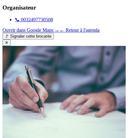
Organisateur
📞
0032497730508
Ouvrir dans Google Maps →
← Retour à l'agenda
🚩
Signaler cette brocante
✕