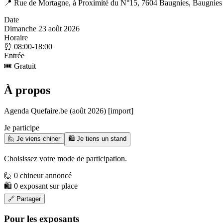
📍
Rue de Mortagne, à Proximité du N°15, 7604 Baugnies, Baugnies
Date
Dimanche 23 août 2026
Horaire
⏰
08:00-18:00
Entrée
🎟️
Gratuit
À propos
Agenda Quefaire.be (août 2026) [import]
Je participe
🙋 Je viens chiner
🛍️ Je tiens un stand
Choisissez votre mode de participation.
🙋 0 chineur annoncé
🛍️ 0 exposant sur place
🔗 Partager
Pour les exposants