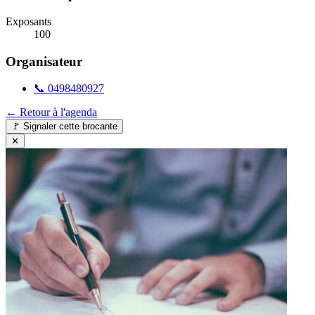
Exposants
100
Organisateur
📞
0498480927
← Retour à l'agenda
🚩
Signaler cette brocante
✕