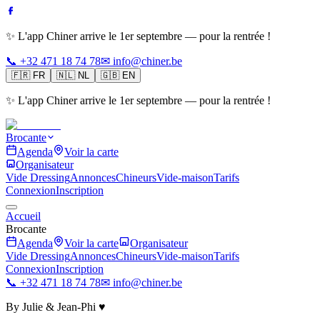
✨ L'app Chiner arrive le 1er septembre — pour la rentrée !
📞 +32 471 18 74 78
✉ info@chiner.be
🇫🇷
FR
🇳🇱
NL
🇬🇧
EN
✨ L'app Chiner arrive le 1er septembre — pour la rentrée !
Brocante
Agenda
Voir la carte
Organisateur
Vide Dressing
Annonces
Chineurs
Vide-maison
Tarifs
Connexion
Inscription
Accueil
Brocante
Agenda
Voir la carte
Organisateur
Vide Dressing
Annonces
Chineurs
Vide-maison
Tarifs
Connexion
Inscription
📞 +32 471 18 74 78
✉ info@chiner.be
By Julie & Jean-Phi ♥