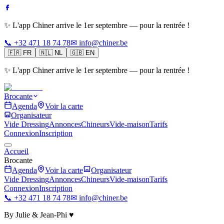
✨ L'app Chiner arrive le 1er septembre — pour la rentrée !
📞 +32 471 18 74 78
✉ info@chiner.be
🇫🇷
FR
🇳🇱
NL
🇬🇧
EN
✨ L'app Chiner arrive le 1er septembre — pour la rentrée !
Brocante
Agenda
Voir la carte
Organisateur
Vide Dressing
Annonces
Chineurs
Vide-maison
Tarifs
Connexion
Inscription
Accueil
Brocante
Agenda
Voir la carte
Organisateur
Vide Dressing
Annonces
Chineurs
Vide-maison
Tarifs
Connexion
Inscription
📞 +32 471 18 74 78
✉ info@chiner.be
By Julie & Jean-Phi ♥