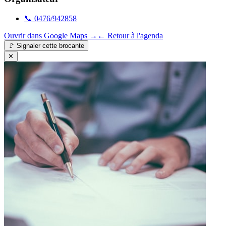
📞
0476/942858
Ouvrir dans Google Maps →
← Retour à l'agenda
🚩
Signaler cette brocante
✕