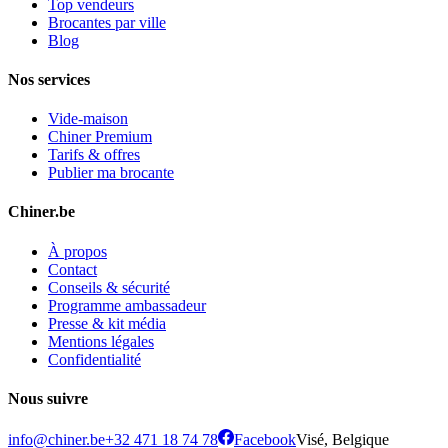
Top vendeurs
Brocantes par ville
Blog
Nos services
Vide-maison
Chiner Premium
Tarifs & offres
Publier ma brocante
Chiner.be
À propos
Contact
Conseils & sécurité
Programme ambassadeur
Presse & kit média
Mentions légales
Confidentialité
Nous suivre
info@chiner.be
+32 471 18 74 78
Facebook
Visé, Belgique