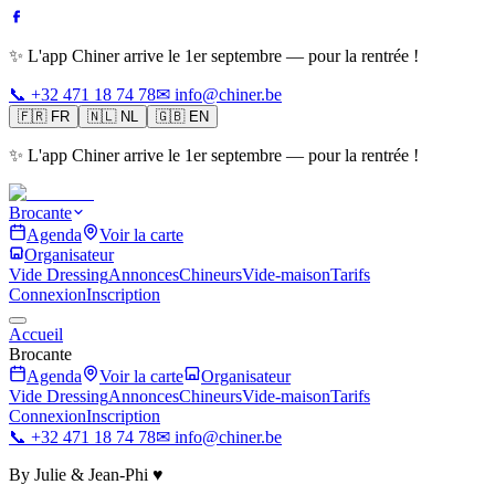
✨ L'app Chiner arrive le 1er septembre — pour la rentrée !
📞 +32 471 18 74 78
✉ info@chiner.be
🇫🇷
FR
🇳🇱
NL
🇬🇧
EN
✨ L'app Chiner arrive le 1er septembre — pour la rentrée !
Brocante
Agenda
Voir la carte
Organisateur
Vide Dressing
Annonces
Chineurs
Vide-maison
Tarifs
Connexion
Inscription
Accueil
Brocante
Agenda
Voir la carte
Organisateur
Vide Dressing
Annonces
Chineurs
Vide-maison
Tarifs
Connexion
Inscription
📞 +32 471 18 74 78
✉ info@chiner.be
By Julie & Jean-Phi ♥