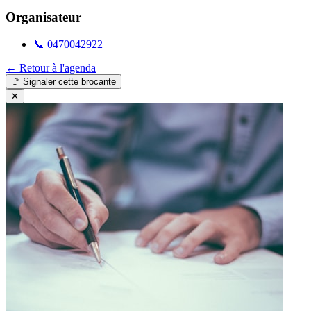
Organisateur
📞
0470042922
← Retour à l'agenda
🚩
Signaler cette brocante
✕