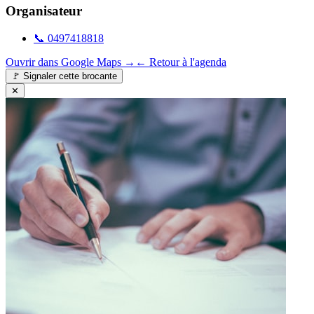
Organisateur
📞
0497418818
Ouvrir dans Google Maps →
← Retour à l'agenda
🚩
Signaler cette brocante
✕