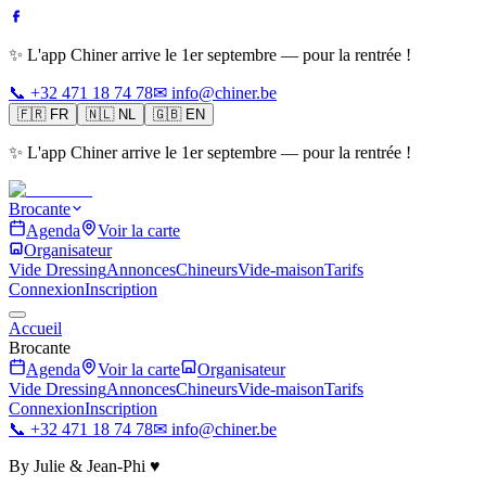
✨ L'app Chiner arrive le 1er septembre — pour la rentrée !
📞 +32 471 18 74 78
✉ info@chiner.be
🇫🇷
FR
🇳🇱
NL
🇬🇧
EN
✨ L'app Chiner arrive le 1er septembre — pour la rentrée !
Brocante
Agenda
Voir la carte
Organisateur
Vide Dressing
Annonces
Chineurs
Vide-maison
Tarifs
Connexion
Inscription
Accueil
Brocante
Agenda
Voir la carte
Organisateur
Vide Dressing
Annonces
Chineurs
Vide-maison
Tarifs
Connexion
Inscription
📞 +32 471 18 74 78
✉ info@chiner.be
By Julie & Jean-Phi ♥