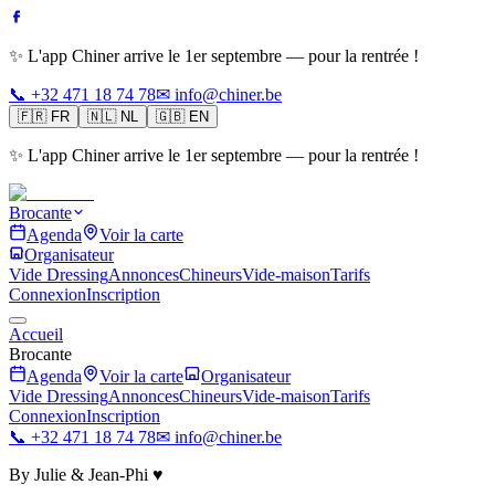
✨ L'app Chiner arrive le 1er septembre — pour la rentrée !
📞 +32 471 18 74 78
✉ info@chiner.be
🇫🇷
FR
🇳🇱
NL
🇬🇧
EN
✨ L'app Chiner arrive le 1er septembre — pour la rentrée !
Brocante
Agenda
Voir la carte
Organisateur
Vide Dressing
Annonces
Chineurs
Vide-maison
Tarifs
Connexion
Inscription
Accueil
Brocante
Agenda
Voir la carte
Organisateur
Vide Dressing
Annonces
Chineurs
Vide-maison
Tarifs
Connexion
Inscription
📞 +32 471 18 74 78
✉ info@chiner.be
By Julie & Jean-Phi ♥