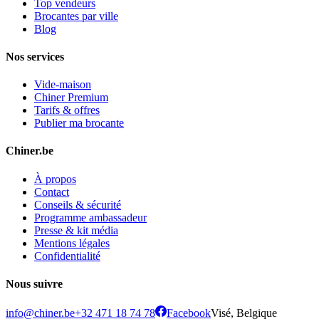
Top vendeurs
Brocantes par ville
Blog
Nos services
Vide-maison
Chiner Premium
Tarifs & offres
Publier ma brocante
Chiner.be
À propos
Contact
Conseils & sécurité
Programme ambassadeur
Presse & kit média
Mentions légales
Confidentialité
Nous suivre
info@chiner.be
+32 471 18 74 78
Facebook
Visé, Belgique