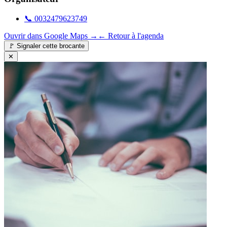
📞
0032479623749
Ouvrir dans Google Maps →
← Retour à l'agenda
🚩
Signaler cette brocante
✕