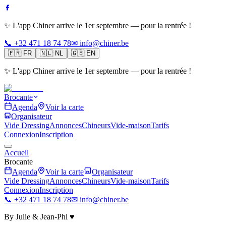
✨ L'app Chiner arrive le 1er septembre — pour la rentrée !
📞 +32 471 18 74 78
✉ info@chiner.be
🇫🇷
FR
🇳🇱
NL
🇬🇧
EN
✨ L'app Chiner arrive le 1er septembre — pour la rentrée !
Brocante
Agenda
Voir la carte
Organisateur
Vide Dressing
Annonces
Chineurs
Vide-maison
Tarifs
Connexion
Inscription
Accueil
Brocante
Agenda
Voir la carte
Organisateur
Vide Dressing
Annonces
Chineurs
Vide-maison
Tarifs
Connexion
Inscription
📞 +32 471 18 74 78
✉ info@chiner.be
By Julie & Jean-Phi ♥