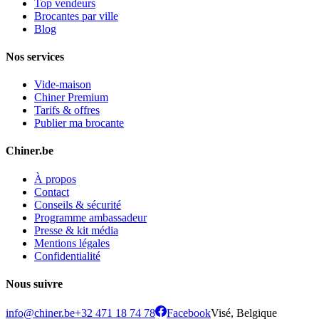
Top vendeurs
Brocantes par ville
Blog
Nos services
Vide-maison
Chiner Premium
Tarifs & offres
Publier ma brocante
Chiner.be
À propos
Contact
Conseils & sécurité
Programme ambassadeur
Presse & kit média
Mentions légales
Confidentialité
Nous suivre
info@chiner.be
+32 471 18 74 78
Facebook
Visé, Belgique