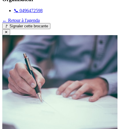
📞
0496472598
← Retour à l'agenda
🚩
Signaler cette brocante
✕