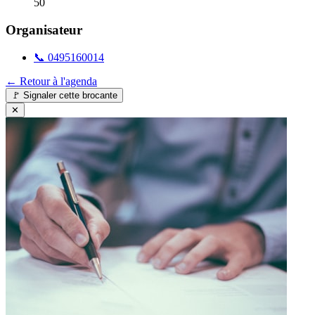
50
Organisateur
📞
0495160014
← Retour à l'agenda
🚩
Signaler cette brocante
✕