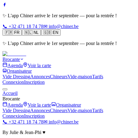
✨ L'app Chiner arrive le 1er septembre — pour la rentrée !
📞 +32 471 18 74 78
✉ info@chiner.be
🇫🇷
FR
🇳🇱
NL
🇬🇧
EN
✨ L'app Chiner arrive le 1er septembre — pour la rentrée !
Brocante
Agenda
Voir la carte
Organisateur
Vide Dressing
Annonces
Chineurs
Vide-maison
Tarifs
Connexion
Inscription
Accueil
Brocante
Agenda
Voir la carte
Organisateur
Vide Dressing
Annonces
Chineurs
Vide-maison
Tarifs
Connexion
Inscription
📞 +32 471 18 74 78
✉ info@chiner.be
By Julie & Jean-Phi ♥