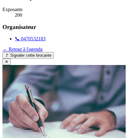
Exposants
200
Organisateur
📞
0470532183
← Retour à l'agenda
🚩
Signaler cette brocante
✕