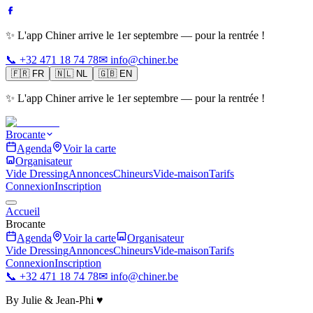
✨ L'app Chiner arrive le 1er septembre — pour la rentrée !
📞 +32 471 18 74 78
✉ info@chiner.be
🇫🇷
FR
🇳🇱
NL
🇬🇧
EN
✨ L'app Chiner arrive le 1er septembre — pour la rentrée !
Brocante
Agenda
Voir la carte
Organisateur
Vide Dressing
Annonces
Chineurs
Vide-maison
Tarifs
Connexion
Inscription
Accueil
Brocante
Agenda
Voir la carte
Organisateur
Vide Dressing
Annonces
Chineurs
Vide-maison
Tarifs
Connexion
Inscription
📞 +32 471 18 74 78
✉ info@chiner.be
By Julie & Jean-Phi ♥