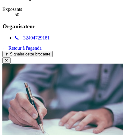
Exposants
50
Organisateur
📞
+32494729181
← Retour à l'agenda
🚩
Signaler cette brocante
✕