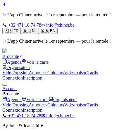
✨ L'app Chiner arrive le 1er septembre — pour la rentrée !
📞 +32 471 18 74 78
✉ info@chiner.be
🇫🇷
FR
🇳🇱
NL
🇬🇧
EN
✨ L'app Chiner arrive le 1er septembre — pour la rentrée !
Brocante
Agenda
Voir la carte
Organisateur
Vide Dressing
Annonces
Chineurs
Vide-maison
Tarifs
Connexion
Inscription
Accueil
Brocante
Agenda
Voir la carte
Organisateur
Vide Dressing
Annonces
Chineurs
Vide-maison
Tarifs
Connexion
Inscription
📞 +32 471 18 74 78
✉ info@chiner.be
By Julie & Jean-Phi ♥