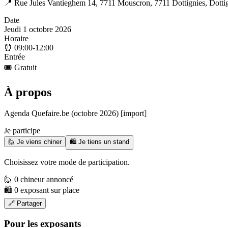
📍
Rue Jules Vantieghem 14, 7711 Mouscron, 7711 Dottignies, Dotti
Date
Jeudi 1 octobre 2026
Horaire
⏰
09:00-12:00
Entrée
🎟️
Gratuit
À propos
Agenda Quefaire.be (octobre 2026) [import]
Je participe
🙋 Je viens chiner
🛍️ Je tiens un stand
Choisissez votre mode de participation.
🙋 0 chineur annoncé
🛍️ 0 exposant sur place
🔗 Partager
Pour les exposants