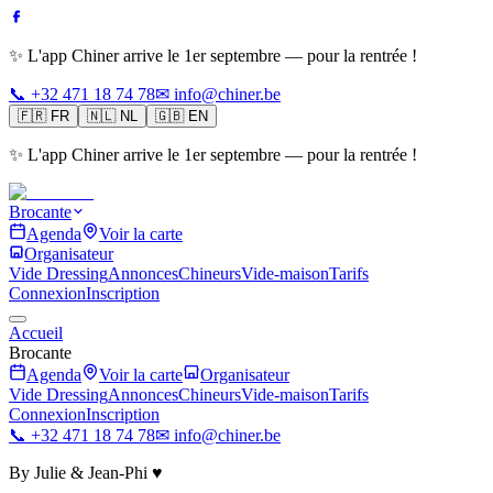
✨ L'app Chiner arrive le 1er septembre — pour la rentrée !
📞 +32 471 18 74 78
✉ info@chiner.be
🇫🇷
FR
🇳🇱
NL
🇬🇧
EN
✨ L'app Chiner arrive le 1er septembre — pour la rentrée !
Brocante
Agenda
Voir la carte
Organisateur
Vide Dressing
Annonces
Chineurs
Vide-maison
Tarifs
Connexion
Inscription
Accueil
Brocante
Agenda
Voir la carte
Organisateur
Vide Dressing
Annonces
Chineurs
Vide-maison
Tarifs
Connexion
Inscription
📞 +32 471 18 74 78
✉ info@chiner.be
By Julie & Jean-Phi ♥