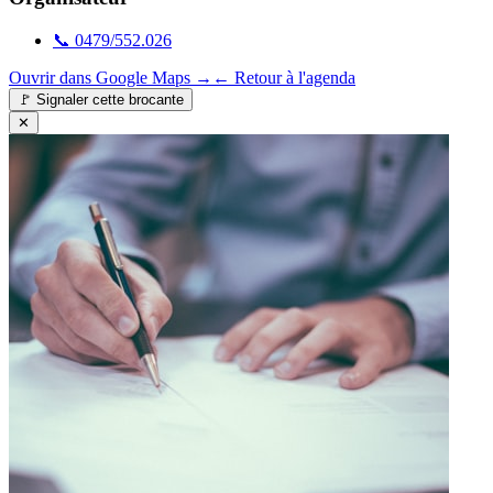
📞
0479/552.026
Ouvrir dans Google Maps →
← Retour à l'agenda
🚩
Signaler cette brocante
✕