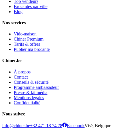
Top vendeurs
Brocantes par ville
Blog
Nos services
Vide-maison
Chiner Premium
Tarifs & offres
Publier ma brocante
Chiner.be
À propos
Contact
Conseils & sécurité
Programme ambassadeur
Presse & kit média
Mentions légales
Confidentialité
Nous suivre
info@chiner.be
+32 471 18 74 78
Facebook
Visé, Belgique