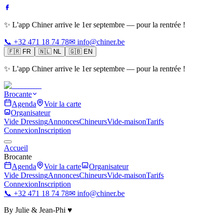
✨ L'app Chiner arrive le 1er septembre — pour la rentrée !
📞 +32 471 18 74 78
✉ info@chiner.be
🇫🇷
FR
🇳🇱
NL
🇬🇧
EN
✨ L'app Chiner arrive le 1er septembre — pour la rentrée !
Brocante
Agenda
Voir la carte
Organisateur
Vide Dressing
Annonces
Chineurs
Vide-maison
Tarifs
Connexion
Inscription
Accueil
Brocante
Agenda
Voir la carte
Organisateur
Vide Dressing
Annonces
Chineurs
Vide-maison
Tarifs
Connexion
Inscription
📞 +32 471 18 74 78
✉ info@chiner.be
By Julie & Jean-Phi ♥