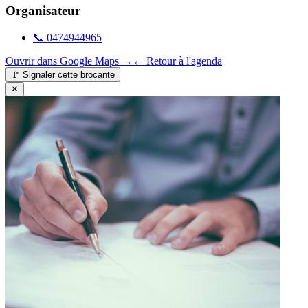
Organisateur
📞
0474944965
Ouvrir dans Google Maps →
← Retour à l'agenda
🚩
Signaler cette brocante
✕