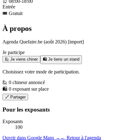
⏰
08:00-18:00
Entrée
🎟️
Gratuit
À propos
Agenda Quefaire.be (août 2026) [import]
Je participe
🙋 Je viens chiner
🛍️ Je tiens un stand
Choisissez votre mode de participation.
🙋 0 chineur annoncé
🛍️ 0 exposant sur place
🔗 Partager
Pour les exposants
Exposants
100
Ouvrir dans Google Maps →
← Retour à l'agenda