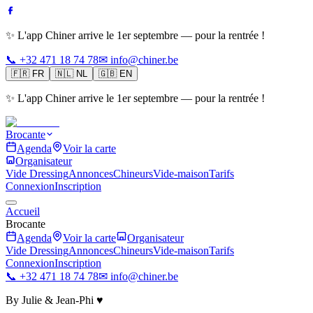
✨ L'app Chiner arrive le 1er septembre — pour la rentrée !
📞 +32 471 18 74 78
✉ info@chiner.be
🇫🇷
FR
🇳🇱
NL
🇬🇧
EN
✨ L'app Chiner arrive le 1er septembre — pour la rentrée !
Brocante
Agenda
Voir la carte
Organisateur
Vide Dressing
Annonces
Chineurs
Vide-maison
Tarifs
Connexion
Inscription
Accueil
Brocante
Agenda
Voir la carte
Organisateur
Vide Dressing
Annonces
Chineurs
Vide-maison
Tarifs
Connexion
Inscription
📞 +32 471 18 74 78
✉ info@chiner.be
By Julie & Jean-Phi ♥