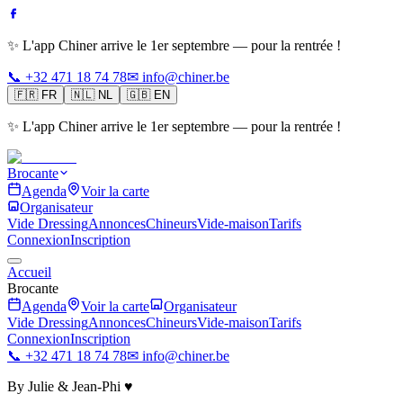
✨ L'app Chiner arrive le 1er septembre — pour la rentrée !
📞 +32 471 18 74 78
✉ info@chiner.be
🇫🇷
FR
🇳🇱
NL
🇬🇧
EN
✨ L'app Chiner arrive le 1er septembre — pour la rentrée !
Brocante
Agenda
Voir la carte
Organisateur
Vide Dressing
Annonces
Chineurs
Vide-maison
Tarifs
Connexion
Inscription
Accueil
Brocante
Agenda
Voir la carte
Organisateur
Vide Dressing
Annonces
Chineurs
Vide-maison
Tarifs
Connexion
Inscription
📞 +32 471 18 74 78
✉ info@chiner.be
By Julie & Jean-Phi ♥