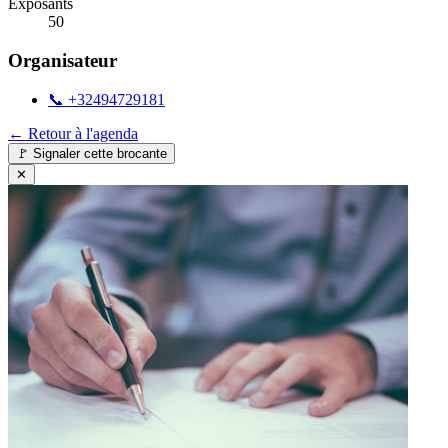
Exposants
50
Organisateur
📞
+32494729181
← Retour à l'agenda
🚩
Signaler cette brocante
✕