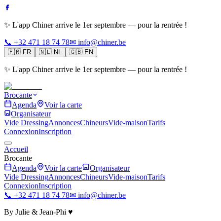
✨ L'app Chiner arrive le 1er septembre — pour la rentrée !
📞 +32 471 18 74 78
✉ info@chiner.be
🇫🇷
FR
🇳🇱
NL
🇬🇧
EN
✨ L'app Chiner arrive le 1er septembre — pour la rentrée !
Brocante
Agenda
Voir la carte
Organisateur
Vide Dressing
Annonces
Chineurs
Vide-maison
Tarifs
Connexion
Inscription
Accueil
Brocante
Agenda
Voir la carte
Organisateur
Vide Dressing
Annonces
Chineurs
Vide-maison
Tarifs
Connexion
Inscription
📞 +32 471 18 74 78
✉ info@chiner.be
By Julie & Jean-Phi ♥