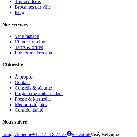
Top vendeurs
Brocantes par ville
Blog
Nos services
Vide-maison
Chiner Premium
Tarifs & offres
Publier ma brocante
Chiner.be
À propos
Contact
Conseils & sécurité
Programme ambassadeur
Presse & kit média
Mentions légales
Confidentialité
Nous suivre
info@chiner.be
+32 471 18 74 78
Facebook
Visé, Belgique