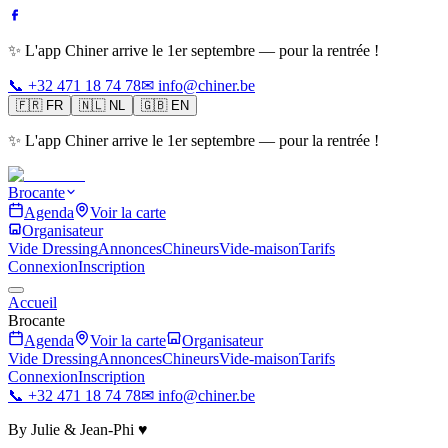
✨ L'app Chiner arrive le 1er septembre — pour la rentrée !
📞 +32 471 18 74 78
✉ info@chiner.be
🇫🇷
FR
🇳🇱
NL
🇬🇧
EN
✨ L'app Chiner arrive le 1er septembre — pour la rentrée !
Brocante
Agenda
Voir la carte
Organisateur
Vide Dressing
Annonces
Chineurs
Vide-maison
Tarifs
Connexion
Inscription
Accueil
Brocante
Agenda
Voir la carte
Organisateur
Vide Dressing
Annonces
Chineurs
Vide-maison
Tarifs
Connexion
Inscription
📞 +32 471 18 74 78
✉ info@chiner.be
By Julie & Jean-Phi ♥