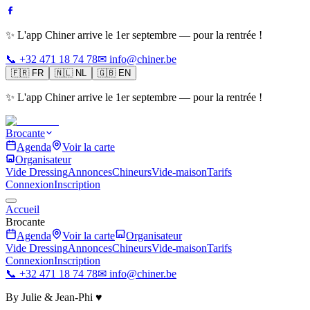
✨ L'app Chiner arrive le 1er septembre — pour la rentrée !
📞 +32 471 18 74 78
✉ info@chiner.be
🇫🇷
FR
🇳🇱
NL
🇬🇧
EN
✨ L'app Chiner arrive le 1er septembre — pour la rentrée !
Brocante
Agenda
Voir la carte
Organisateur
Vide Dressing
Annonces
Chineurs
Vide-maison
Tarifs
Connexion
Inscription
Accueil
Brocante
Agenda
Voir la carte
Organisateur
Vide Dressing
Annonces
Chineurs
Vide-maison
Tarifs
Connexion
Inscription
📞 +32 471 18 74 78
✉ info@chiner.be
By Julie & Jean-Phi ♥