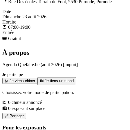
📍
Rue Des écoles Terrain de Foot, 5530 Purnode, Purnode
Date
Dimanche 23 août 2026
Horaire
⏰
07:00-19:00
Entrée
🎟️
Gratuit
À propos
Agenda Quefaire.be (août 2026) [import]
Je participe
🙋 Je viens chiner
🛍️ Je tiens un stand
Choisissez votre mode de participation.
🙋 0 chineur annoncé
🛍️ 0 exposant sur place
🔗 Partager
Pour les exposants