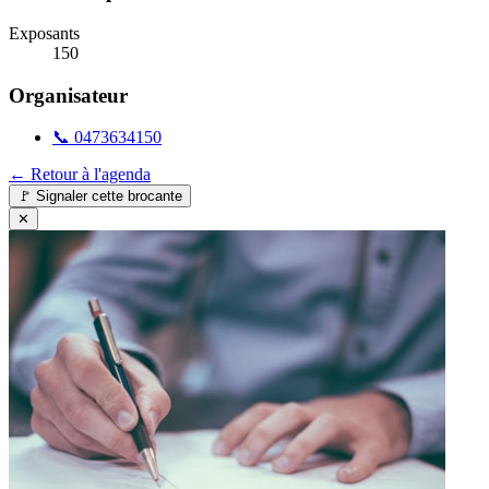
Exposants
150
Organisateur
📞
0473634150
← Retour à l'agenda
🚩
Signaler cette brocante
✕