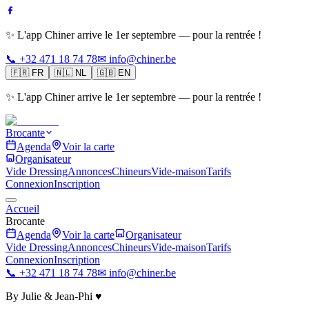
✨ L'app Chiner arrive le 1er septembre — pour la rentrée !
📞 +32 471 18 74 78
✉ info@chiner.be
🇫🇷
FR
🇳🇱
NL
🇬🇧
EN
✨ L'app Chiner arrive le 1er septembre — pour la rentrée !
Brocante
Agenda
Voir la carte
Organisateur
Vide Dressing
Annonces
Chineurs
Vide-maison
Tarifs
Connexion
Inscription
Accueil
Brocante
Agenda
Voir la carte
Organisateur
Vide Dressing
Annonces
Chineurs
Vide-maison
Tarifs
Connexion
Inscription
📞 +32 471 18 74 78
✉ info@chiner.be
By Julie & Jean-Phi ♥