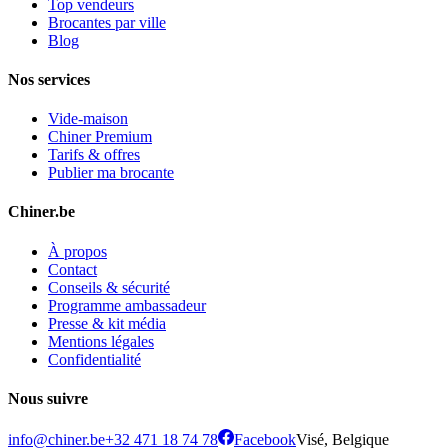
Top vendeurs
Brocantes par ville
Blog
Nos services
Vide-maison
Chiner Premium
Tarifs & offres
Publier ma brocante
Chiner.be
À propos
Contact
Conseils & sécurité
Programme ambassadeur
Presse & kit média
Mentions légales
Confidentialité
Nous suivre
info@chiner.be
+32 471 18 74 78
Facebook
Visé, Belgique