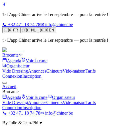
✨ L'app Chiner arrive le 1er septembre — pour la rentrée !
📞 +32 471 18 74 78
✉ info@chiner.be
🇫🇷
FR
🇳🇱
NL
🇬🇧
EN
✨ L'app Chiner arrive le 1er septembre — pour la rentrée !
Brocante
Agenda
Voir la carte
Organisateur
Vide Dressing
Annonces
Chineurs
Vide-maison
Tarifs
Connexion
Inscription
Accueil
Brocante
Agenda
Voir la carte
Organisateur
Vide Dressing
Annonces
Chineurs
Vide-maison
Tarifs
Connexion
Inscription
📞 +32 471 18 74 78
✉ info@chiner.be
By Julie & Jean-Phi ♥