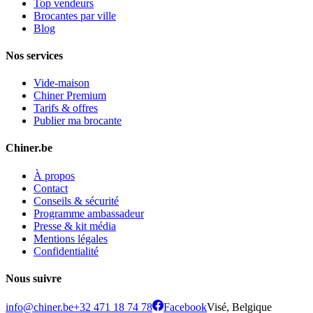
Top vendeurs
Brocantes par ville
Blog
Nos services
Vide-maison
Chiner Premium
Tarifs & offres
Publier ma brocante
Chiner.be
À propos
Contact
Conseils & sécurité
Programme ambassadeur
Presse & kit média
Mentions légales
Confidentialité
Nous suivre
info@chiner.be
+32 471 18 74 78
Facebook
Visé, Belgique