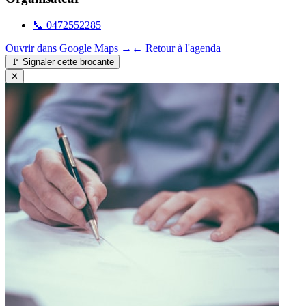
📞
0472552285
Ouvrir dans Google Maps →
← Retour à l'agenda
🚩
Signaler cette brocante
✕