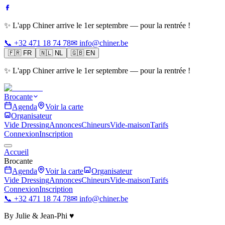
✨ L'app Chiner arrive le 1er septembre — pour la rentrée !
📞 +32 471 18 74 78
✉ info@chiner.be
🇫🇷
FR
🇳🇱
NL
🇬🇧
EN
✨ L'app Chiner arrive le 1er septembre — pour la rentrée !
Brocante
Agenda
Voir la carte
Organisateur
Vide Dressing
Annonces
Chineurs
Vide-maison
Tarifs
Connexion
Inscription
Accueil
Brocante
Agenda
Voir la carte
Organisateur
Vide Dressing
Annonces
Chineurs
Vide-maison
Tarifs
Connexion
Inscription
📞 +32 471 18 74 78
✉ info@chiner.be
By Julie & Jean-Phi ♥