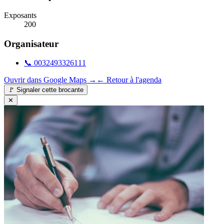
Exposants
200
Organisateur
📞
0032493326111
Ouvrir dans Google Maps →
← Retour à l'agenda
🚩
Signaler cette brocante
✕