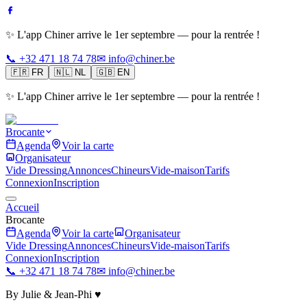
✨ L'app Chiner arrive le 1er septembre — pour la rentrée !
📞 +32 471 18 74 78
✉ info@chiner.be
🇫🇷
FR
🇳🇱
NL
🇬🇧
EN
✨ L'app Chiner arrive le 1er septembre — pour la rentrée !
Brocante
Agenda
Voir la carte
Organisateur
Vide Dressing
Annonces
Chineurs
Vide-maison
Tarifs
Connexion
Inscription
Accueil
Brocante
Agenda
Voir la carte
Organisateur
Vide Dressing
Annonces
Chineurs
Vide-maison
Tarifs
Connexion
Inscription
📞 +32 471 18 74 78
✉ info@chiner.be
By Julie & Jean-Phi ♥