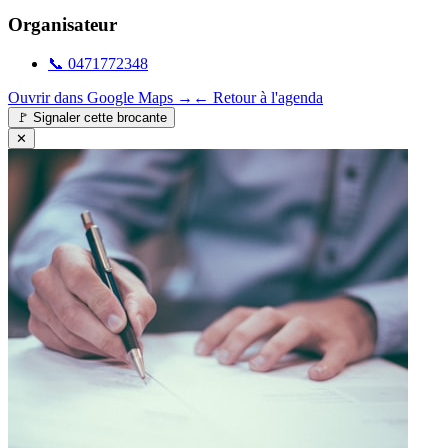
Organisateur
📞
0471772348
Ouvrir dans Google Maps →
← Retour à l'agenda
🚩
Signaler cette brocante
✕