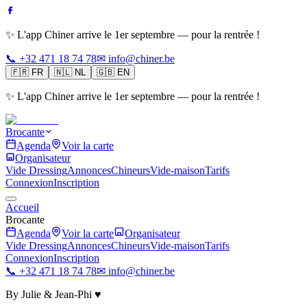
✨ L'app Chiner arrive le 1er septembre — pour la rentrée !
📞 +32 471 18 74 78
✉ info@chiner.be
🇫🇷
FR
🇳🇱
NL
🇬🇧
EN
✨ L'app Chiner arrive le 1er septembre — pour la rentrée !
Brocante
Agenda
Voir la carte
Organisateur
Vide Dressing
Annonces
Chineurs
Vide-maison
Tarifs
Connexion
Inscription
Accueil
Brocante
Agenda
Voir la carte
Organisateur
Vide Dressing
Annonces
Chineurs
Vide-maison
Tarifs
Connexion
Inscription
📞 +32 471 18 74 78
✉ info@chiner.be
By Julie & Jean-Phi ♥