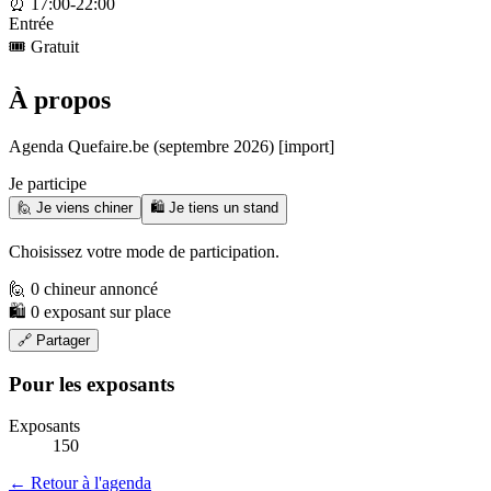
⏰
17:00-22:00
Entrée
🎟️
Gratuit
À propos
Agenda Quefaire.be (septembre 2026) [import]
Je participe
🙋 Je viens chiner
🛍️ Je tiens un stand
Choisissez votre mode de participation.
🙋 0 chineur annoncé
🛍️ 0 exposant sur place
🔗 Partager
Pour les exposants
Exposants
150
← Retour à l'agenda