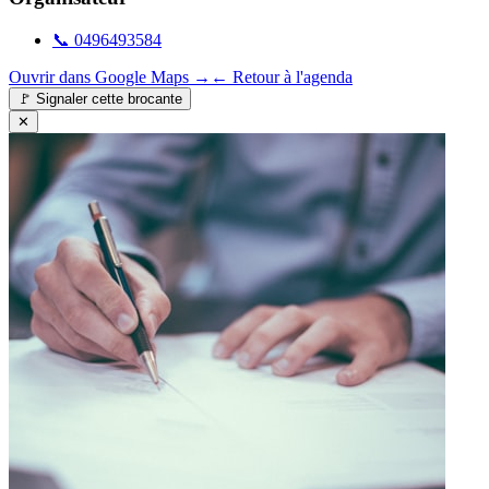
📞
0496493584
Ouvrir dans Google Maps →
← Retour à l'agenda
🚩
Signaler cette brocante
✕