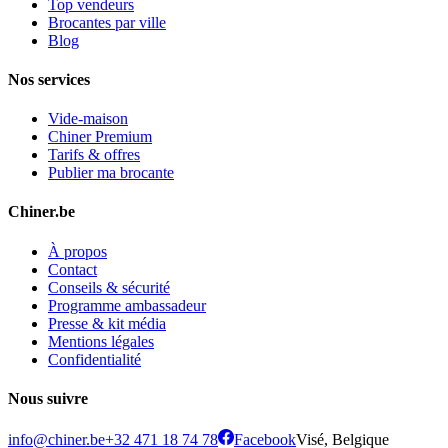
Top vendeurs
Brocantes par ville
Blog
Nos services
Vide-maison
Chiner Premium
Tarifs & offres
Publier ma brocante
Chiner.be
À propos
Contact
Conseils & sécurité
Programme ambassadeur
Presse & kit média
Mentions légales
Confidentialité
Nous suivre
info@chiner.be
+32 471 18 74 78
Facebook
Visé, Belgique