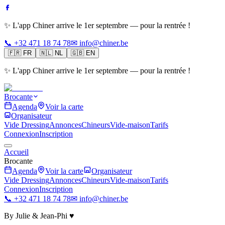
✨ L'app Chiner arrive le 1er septembre — pour la rentrée !
📞 +32 471 18 74 78
✉ info@chiner.be
🇫🇷
FR
🇳🇱
NL
🇬🇧
EN
✨ L'app Chiner arrive le 1er septembre — pour la rentrée !
Brocante
Agenda
Voir la carte
Organisateur
Vide Dressing
Annonces
Chineurs
Vide-maison
Tarifs
Connexion
Inscription
Accueil
Brocante
Agenda
Voir la carte
Organisateur
Vide Dressing
Annonces
Chineurs
Vide-maison
Tarifs
Connexion
Inscription
📞 +32 471 18 74 78
✉ info@chiner.be
By Julie & Jean-Phi ♥