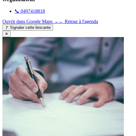
📞
0497418818
Ouvrir dans Google Maps →
← Retour à l'agenda
🚩
Signaler cette brocante
✕