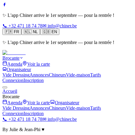
✨ L'app Chiner arrive le 1er septembre — pour la rentrée !
📞 +32 471 18 74 78
✉ info@chiner.be
🇫🇷
FR
🇳🇱
NL
🇬🇧
EN
✨ L'app Chiner arrive le 1er septembre — pour la rentrée !
Brocante
Agenda
Voir la carte
Organisateur
Vide Dressing
Annonces
Chineurs
Vide-maison
Tarifs
Connexion
Inscription
Accueil
Brocante
Agenda
Voir la carte
Organisateur
Vide Dressing
Annonces
Chineurs
Vide-maison
Tarifs
Connexion
Inscription
📞 +32 471 18 74 78
✉ info@chiner.be
By Julie & Jean-Phi ♥