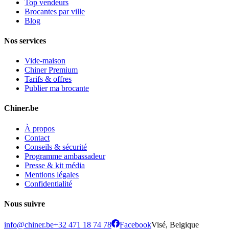
Top vendeurs
Brocantes par ville
Blog
Nos services
Vide-maison
Chiner Premium
Tarifs & offres
Publier ma brocante
Chiner.be
À propos
Contact
Conseils & sécurité
Programme ambassadeur
Presse & kit média
Mentions légales
Confidentialité
Nous suivre
info@chiner.be
+32 471 18 74 78
Facebook
Visé, Belgique