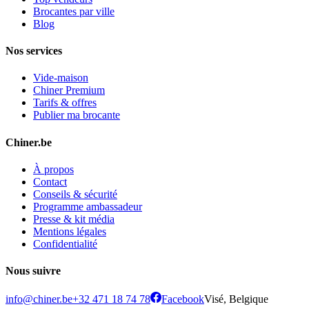
Brocantes par ville
Blog
Nos services
Vide-maison
Chiner Premium
Tarifs & offres
Publier ma brocante
Chiner.be
À propos
Contact
Conseils & sécurité
Programme ambassadeur
Presse & kit média
Mentions légales
Confidentialité
Nous suivre
info@chiner.be
+32 471 18 74 78
Facebook
Visé, Belgique