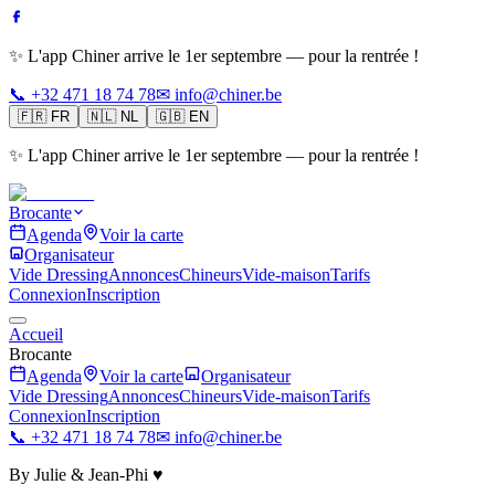
✨ L'app Chiner arrive le 1er septembre — pour la rentrée !
📞 +32 471 18 74 78
✉ info@chiner.be
🇫🇷
FR
🇳🇱
NL
🇬🇧
EN
✨ L'app Chiner arrive le 1er septembre — pour la rentrée !
Brocante
Agenda
Voir la carte
Organisateur
Vide Dressing
Annonces
Chineurs
Vide-maison
Tarifs
Connexion
Inscription
Accueil
Brocante
Agenda
Voir la carte
Organisateur
Vide Dressing
Annonces
Chineurs
Vide-maison
Tarifs
Connexion
Inscription
📞 +32 471 18 74 78
✉ info@chiner.be
By Julie & Jean-Phi ♥