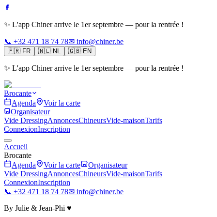
✨ L'app Chiner arrive le 1er septembre — pour la rentrée !
📞 +32 471 18 74 78
✉ info@chiner.be
🇫🇷
FR
🇳🇱
NL
🇬🇧
EN
✨ L'app Chiner arrive le 1er septembre — pour la rentrée !
Brocante
Agenda
Voir la carte
Organisateur
Vide Dressing
Annonces
Chineurs
Vide-maison
Tarifs
Connexion
Inscription
Accueil
Brocante
Agenda
Voir la carte
Organisateur
Vide Dressing
Annonces
Chineurs
Vide-maison
Tarifs
Connexion
Inscription
📞 +32 471 18 74 78
✉ info@chiner.be
By Julie & Jean-Phi ♥