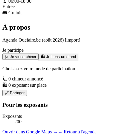
⏰
06:00-18:00
Entrée
🎟️
Gratuit
À propos
Agenda Quefaire.be (août 2026) [import]
Je participe
🙋 Je viens chiner
🛍️ Je tiens un stand
Choisissez votre mode de participation.
🙋 0 chineur annoncé
🛍️ 0 exposant sur place
🔗 Partager
Pour les exposants
Exposants
200
Ouvrir dans Google Maps →
← Retour à l'agenda