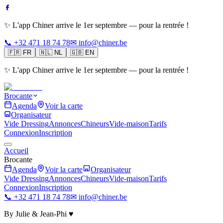
✨ L'app Chiner arrive le 1er septembre — pour la rentrée !
📞 +32 471 18 74 78
✉ info@chiner.be
🇫🇷
FR
🇳🇱
NL
🇬🇧
EN
✨ L'app Chiner arrive le 1er septembre — pour la rentrée !
Brocante
Agenda
Voir la carte
Organisateur
Vide Dressing
Annonces
Chineurs
Vide-maison
Tarifs
Connexion
Inscription
Accueil
Brocante
Agenda
Voir la carte
Organisateur
Vide Dressing
Annonces
Chineurs
Vide-maison
Tarifs
Connexion
Inscription
📞 +32 471 18 74 78
✉ info@chiner.be
By Julie & Jean-Phi ♥