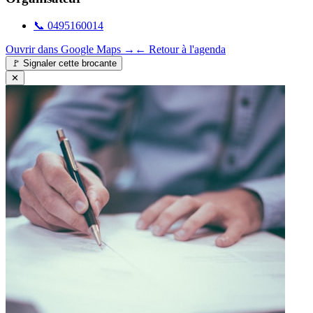
📞
0495160014
Ouvrir dans Google Maps →
← Retour à l'agenda
🚩
Signaler cette brocante
✕