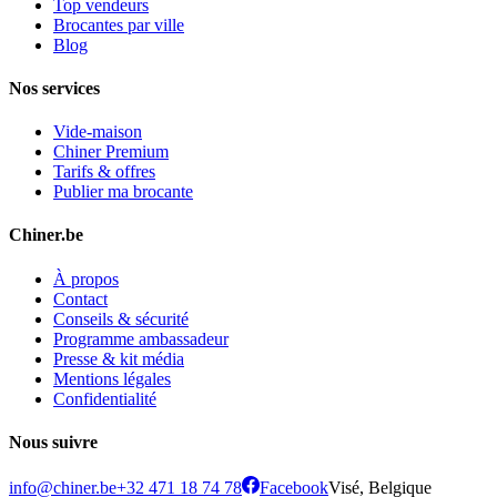
Top vendeurs
Brocantes par ville
Blog
Nos services
Vide-maison
Chiner Premium
Tarifs & offres
Publier ma brocante
Chiner.be
À propos
Contact
Conseils & sécurité
Programme ambassadeur
Presse & kit média
Mentions légales
Confidentialité
Nous suivre
info@chiner.be
+32 471 18 74 78
Facebook
Visé, Belgique