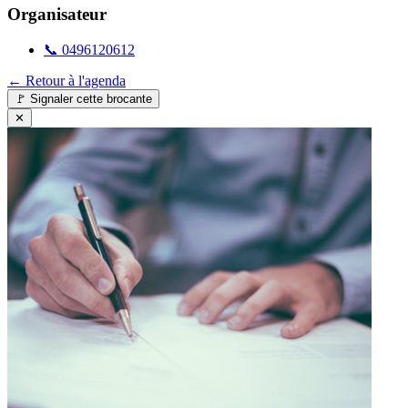
Organisateur
📞
0496120612
← Retour à l'agenda
🚩
Signaler cette brocante
✕