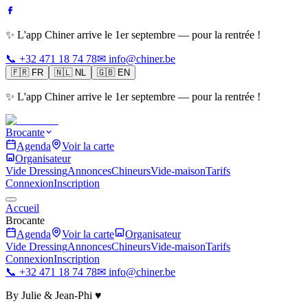
✨ L'app Chiner arrive le 1er septembre — pour la rentrée !
📞 +32 471 18 74 78
✉ info@chiner.be
🇫🇷
FR
🇳🇱
NL
🇬🇧
EN
✨ L'app Chiner arrive le 1er septembre — pour la rentrée !
Brocante
Agenda
Voir la carte
Organisateur
Vide Dressing
Annonces
Chineurs
Vide-maison
Tarifs
Connexion
Inscription
Accueil
Brocante
Agenda
Voir la carte
Organisateur
Vide Dressing
Annonces
Chineurs
Vide-maison
Tarifs
Connexion
Inscription
📞 +32 471 18 74 78
✉ info@chiner.be
By Julie & Jean-Phi ♥