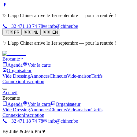
✨ L'app Chiner arrive le 1er septembre — pour la rentrée !
📞 +32 471 18 74 78
✉ info@chiner.be
🇫🇷
FR
🇳🇱
NL
🇬🇧
EN
✨ L'app Chiner arrive le 1er septembre — pour la rentrée !
Brocante
Agenda
Voir la carte
Organisateur
Vide Dressing
Annonces
Chineurs
Vide-maison
Tarifs
Connexion
Inscription
Accueil
Brocante
Agenda
Voir la carte
Organisateur
Vide Dressing
Annonces
Chineurs
Vide-maison
Tarifs
Connexion
Inscription
📞 +32 471 18 74 78
✉ info@chiner.be
By Julie & Jean-Phi ♥