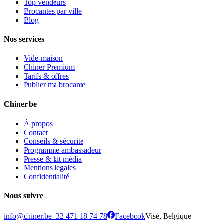
Top vendeurs
Brocantes par ville
Blog
Nos services
Vide-maison
Chiner Premium
Tarifs & offres
Publier ma brocante
Chiner.be
À propos
Contact
Conseils & sécurité
Programme ambassadeur
Presse & kit média
Mentions légales
Confidentialité
Nous suivre
info@chiner.be
+32 471 18 74 78
Facebook
Visé, Belgique