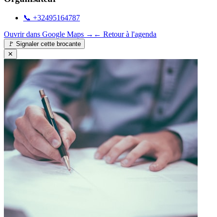
📞
+32495164787
Ouvrir dans Google Maps →
← Retour à l'agenda
🚩
Signaler cette brocante
✕