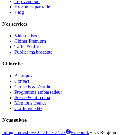
Top vendeurs
Brocantes par ville
Blog
Nos services
Vide-maison
Chiner Premium
Tarifs & offres
Publier ma brocante
Chiner.be
À propos
Contact
Conseils & sécurité
Programme ambassadeur
Presse & kit média
Mentions légales
Confidentialité
Nous suivre
info@chiner.be
+32 471 18 74 78
Facebook
Visé, Belgique