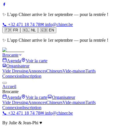
✨ L'app Chiner arrive le 1er septembre — pour la rentrée !
📞 +32 471 18 74 78
✉ info@chiner.be
🇫🇷
FR
🇳🇱
NL
🇬🇧
EN
✨ L'app Chiner arrive le 1er septembre — pour la rentrée !
Brocante
Agenda
Voir la carte
Organisateur
Vide Dressing
Annonces
Chineurs
Vide-maison
Tarifs
Connexion
Inscription
Accueil
Brocante
Agenda
Voir la carte
Organisateur
Vide Dressing
Annonces
Chineurs
Vide-maison
Tarifs
Connexion
Inscription
📞 +32 471 18 74 78
✉ info@chiner.be
By Julie & Jean-Phi ♥