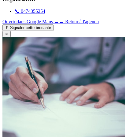
📞
0474355254
Ouvrir dans Google Maps →
← Retour à l'agenda
🚩
Signaler cette brocante
✕