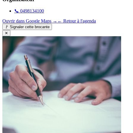
📞
0498134100
Ouvrir dans Google Maps →
← Retour à l'agenda
🚩
Signaler cette brocante
✕