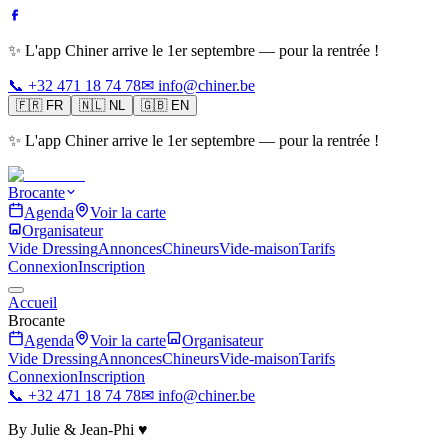
✨ L'app Chiner arrive le 1er septembre — pour la rentrée !
📞 +32 471 18 74 78
✉ info@chiner.be
🇫🇷
FR
🇳🇱
NL
🇬🇧
EN
✨ L'app Chiner arrive le 1er septembre — pour la rentrée !
Brocante
Agenda
Voir la carte
Organisateur
Vide Dressing
Annonces
Chineurs
Vide-maison
Tarifs
Connexion
Inscription
Accueil
Brocante
Agenda
Voir la carte
Organisateur
Vide Dressing
Annonces
Chineurs
Vide-maison
Tarifs
Connexion
Inscription
📞 +32 471 18 74 78
✉ info@chiner.be
By Julie & Jean-Phi ♥