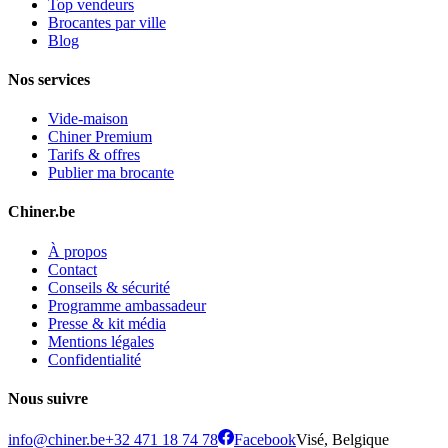
Top vendeurs
Brocantes par ville
Blog
Nos services
Vide-maison
Chiner Premium
Tarifs & offres
Publier ma brocante
Chiner.be
À propos
Contact
Conseils & sécurité
Programme ambassadeur
Presse & kit média
Mentions légales
Confidentialité
Nous suivre
info@chiner.be
+32 471 18 74 78
Facebook
Visé, Belgique