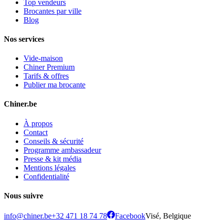
Top vendeurs
Brocantes par ville
Blog
Nos services
Vide-maison
Chiner Premium
Tarifs & offres
Publier ma brocante
Chiner.be
À propos
Contact
Conseils & sécurité
Programme ambassadeur
Presse & kit média
Mentions légales
Confidentialité
Nous suivre
info@chiner.be
+32 471 18 74 78
Facebook
Visé, Belgique