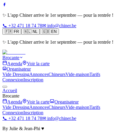
✨ L'app Chiner arrive le 1er septembre — pour la rentrée !
📞 +32 471 18 74 78
✉ info@chiner.be
🇫🇷
FR
🇳🇱
NL
🇬🇧
EN
✨ L'app Chiner arrive le 1er septembre — pour la rentrée !
Brocante
Agenda
Voir la carte
Organisateur
Vide Dressing
Annonces
Chineurs
Vide-maison
Tarifs
Connexion
Inscription
Accueil
Brocante
Agenda
Voir la carte
Organisateur
Vide Dressing
Annonces
Chineurs
Vide-maison
Tarifs
Connexion
Inscription
📞 +32 471 18 74 78
✉ info@chiner.be
By Julie & Jean-Phi ♥