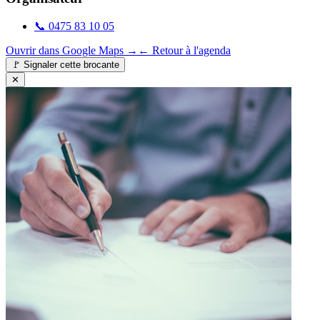
📞
0475 83 10 05
Ouvrir dans Google Maps →
← Retour à l'agenda
🚩
Signaler cette brocante
✕