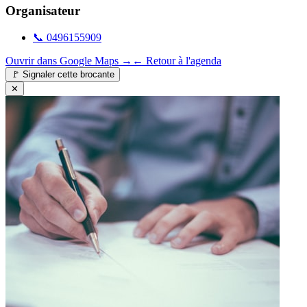
Organisateur
📞
0496155909
Ouvrir dans Google Maps →
← Retour à l'agenda
🚩
Signaler cette brocante
✕