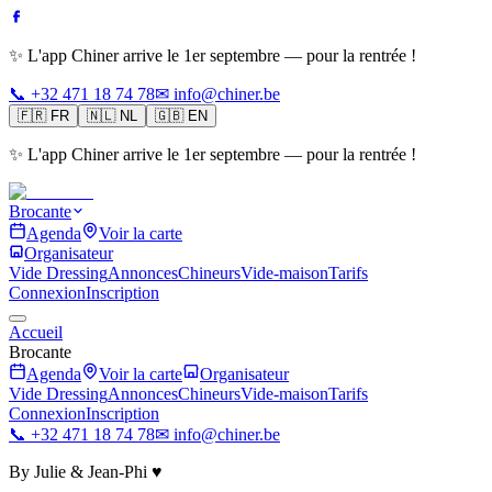
✨ L'app Chiner arrive le 1er septembre — pour la rentrée !
📞 +32 471 18 74 78
✉ info@chiner.be
🇫🇷
FR
🇳🇱
NL
🇬🇧
EN
✨ L'app Chiner arrive le 1er septembre — pour la rentrée !
Brocante
Agenda
Voir la carte
Organisateur
Vide Dressing
Annonces
Chineurs
Vide-maison
Tarifs
Connexion
Inscription
Accueil
Brocante
Agenda
Voir la carte
Organisateur
Vide Dressing
Annonces
Chineurs
Vide-maison
Tarifs
Connexion
Inscription
📞 +32 471 18 74 78
✉ info@chiner.be
By Julie & Jean-Phi ♥