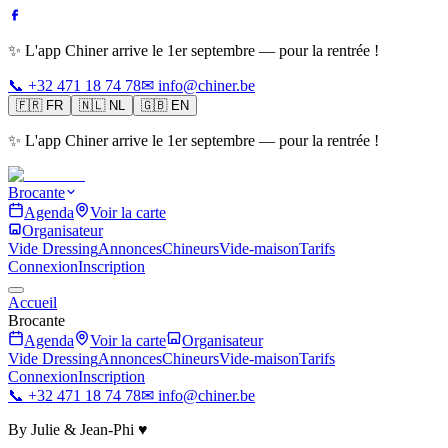
✨ L'app Chiner arrive le 1er septembre — pour la rentrée !
📞 +32 471 18 74 78
✉ info@chiner.be
🇫🇷
FR
🇳🇱
NL
🇬🇧
EN
✨ L'app Chiner arrive le 1er septembre — pour la rentrée !
Brocante
Agenda
Voir la carte
Organisateur
Vide Dressing
Annonces
Chineurs
Vide-maison
Tarifs
Connexion
Inscription
Accueil
Brocante
Agenda
Voir la carte
Organisateur
Vide Dressing
Annonces
Chineurs
Vide-maison
Tarifs
Connexion
Inscription
📞 +32 471 18 74 78
✉ info@chiner.be
By Julie & Jean-Phi ♥