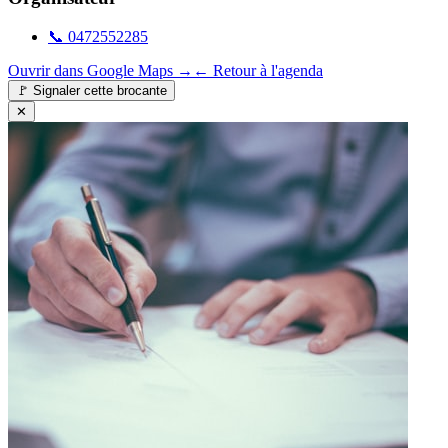
📞
0472552285
Ouvrir dans Google Maps →
← Retour à l'agenda
🚩
Signaler cette brocante
✕