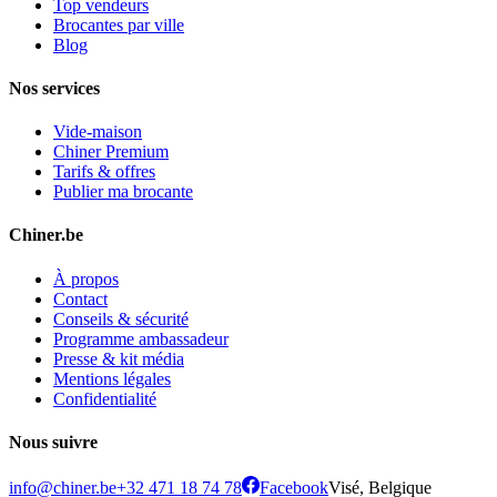
Top vendeurs
Brocantes par ville
Blog
Nos services
Vide-maison
Chiner Premium
Tarifs & offres
Publier ma brocante
Chiner.be
À propos
Contact
Conseils & sécurité
Programme ambassadeur
Presse & kit média
Mentions légales
Confidentialité
Nous suivre
info@chiner.be
+32 471 18 74 78
Facebook
Visé, Belgique