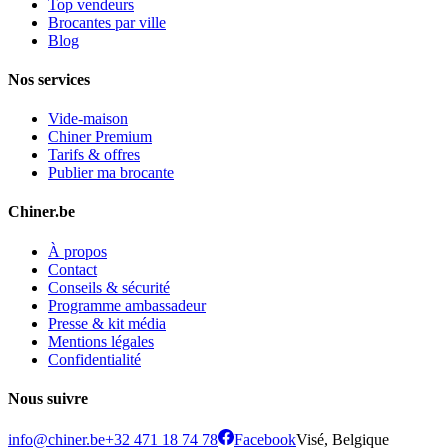
Top vendeurs
Brocantes par ville
Blog
Nos services
Vide-maison
Chiner Premium
Tarifs & offres
Publier ma brocante
Chiner.be
À propos
Contact
Conseils & sécurité
Programme ambassadeur
Presse & kit média
Mentions légales
Confidentialité
Nous suivre
info@chiner.be
+32 471 18 74 78
Facebook
Visé, Belgique