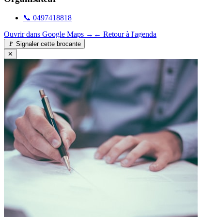
📞
0497418818
Ouvrir dans Google Maps →
← Retour à l'agenda
🚩
Signaler cette brocante
✕