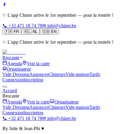
✨ L'app Chiner arrive le 1er septembre — pour la rentrée !
📞 +32 471 18 74 78
✉ info@chiner.be
🇫🇷
FR
🇳🇱
NL
🇬🇧
EN
✨ L'app Chiner arrive le 1er septembre — pour la rentrée !
Brocante
Agenda
Voir la carte
Organisateur
Vide Dressing
Annonces
Chineurs
Vide-maison
Tarifs
Connexion
Inscription
Accueil
Brocante
Agenda
Voir la carte
Organisateur
Vide Dressing
Annonces
Chineurs
Vide-maison
Tarifs
Connexion
Inscription
📞 +32 471 18 74 78
✉ info@chiner.be
By Julie & Jean-Phi ♥