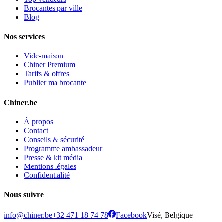
Brocantes par ville
Blog
Nos services
Vide-maison
Chiner Premium
Tarifs & offres
Publier ma brocante
Chiner.be
À propos
Contact
Conseils & sécurité
Programme ambassadeur
Presse & kit média
Mentions légales
Confidentialité
Nous suivre
info@chiner.be
+32 471 18 74 78
Facebook
Visé, Belgique