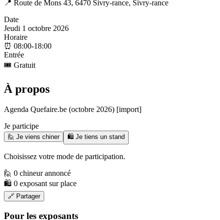
📍
Route de Mons 43, 6470 Sivry-rance, Sivry-rance
Date
Jeudi 1 octobre 2026
Horaire
⏰
08:00-18:00
Entrée
🎟️
Gratuit
À propos
Agenda Quefaire.be (octobre 2026) [import]
Je participe
🙋 Je viens chiner
🛍️ Je tiens un stand
Choisissez votre mode de participation.
🙋 0 chineur annoncé
🛍️ 0 exposant sur place
🔗 Partager
Pour les exposants