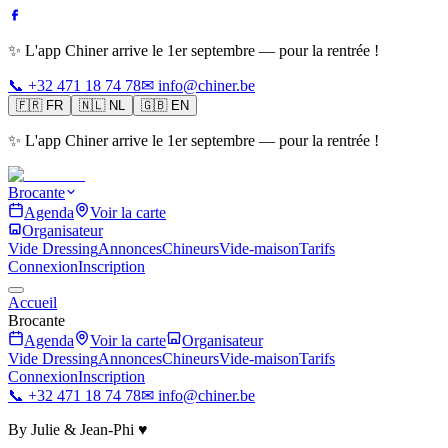
✨ L'app Chiner arrive le 1er septembre — pour la rentrée !
📞 +32 471 18 74 78
✉ info@chiner.be
🇫🇷
FR
🇳🇱
NL
🇬🇧
EN
✨ L'app Chiner arrive le 1er septembre — pour la rentrée !
Brocante
Agenda
Voir la carte
Organisateur
Vide Dressing
Annonces
Chineurs
Vide-maison
Tarifs
Connexion
Inscription
Accueil
Brocante
Agenda
Voir la carte
Organisateur
Vide Dressing
Annonces
Chineurs
Vide-maison
Tarifs
Connexion
Inscription
📞 +32 471 18 74 78
✉ info@chiner.be
By Julie & Jean-Phi ♥