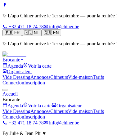
✨ L'app Chiner arrive le 1er septembre — pour la rentrée !
📞 +32 471 18 74 78
✉ info@chiner.be
🇫🇷
FR
🇳🇱
NL
🇬🇧
EN
✨ L'app Chiner arrive le 1er septembre — pour la rentrée !
Brocante
Agenda
Voir la carte
Organisateur
Vide Dressing
Annonces
Chineurs
Vide-maison
Tarifs
Connexion
Inscription
Accueil
Brocante
Agenda
Voir la carte
Organisateur
Vide Dressing
Annonces
Chineurs
Vide-maison
Tarifs
Connexion
Inscription
📞 +32 471 18 74 78
✉ info@chiner.be
By Julie & Jean-Phi ♥