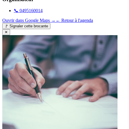
📞
0495160014
Ouvrir dans Google Maps →
← Retour à l'agenda
🚩
Signaler cette brocante
✕