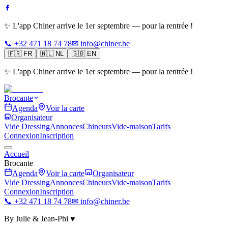
✨ L'app Chiner arrive le 1er septembre — pour la rentrée !
📞 +32 471 18 74 78
✉ info@chiner.be
🇫🇷
FR
🇳🇱
NL
🇬🇧
EN
✨ L'app Chiner arrive le 1er septembre — pour la rentrée !
Brocante
Agenda
Voir la carte
Organisateur
Vide Dressing
Annonces
Chineurs
Vide-maison
Tarifs
Connexion
Inscription
Accueil
Brocante
Agenda
Voir la carte
Organisateur
Vide Dressing
Annonces
Chineurs
Vide-maison
Tarifs
Connexion
Inscription
📞 +32 471 18 74 78
✉ info@chiner.be
By Julie & Jean-Phi ♥