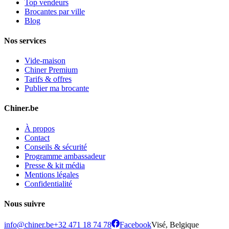
Top vendeurs
Brocantes par ville
Blog
Nos services
Vide-maison
Chiner Premium
Tarifs & offres
Publier ma brocante
Chiner.be
À propos
Contact
Conseils & sécurité
Programme ambassadeur
Presse & kit média
Mentions légales
Confidentialité
Nous suivre
info@chiner.be
+32 471 18 74 78
Facebook
Visé, Belgique