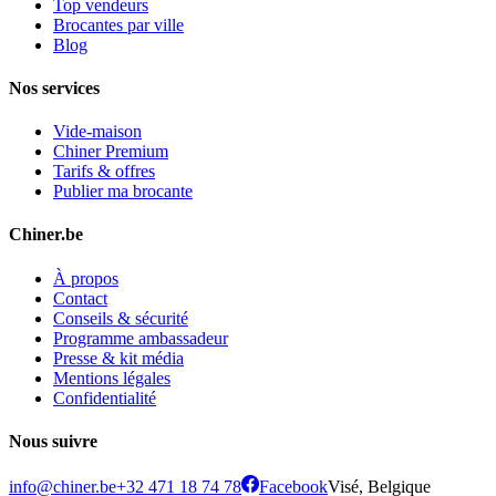
Top vendeurs
Brocantes par ville
Blog
Nos services
Vide-maison
Chiner Premium
Tarifs & offres
Publier ma brocante
Chiner.be
À propos
Contact
Conseils & sécurité
Programme ambassadeur
Presse & kit média
Mentions légales
Confidentialité
Nous suivre
info@chiner.be
+32 471 18 74 78
Facebook
Visé, Belgique