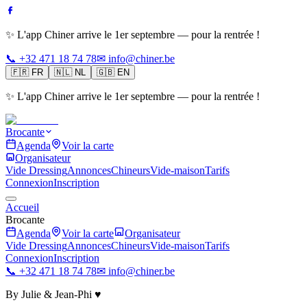
✨ L'app Chiner arrive le 1er septembre — pour la rentrée !
📞 +32 471 18 74 78
✉ info@chiner.be
🇫🇷
FR
🇳🇱
NL
🇬🇧
EN
✨ L'app Chiner arrive le 1er septembre — pour la rentrée !
Brocante
Agenda
Voir la carte
Organisateur
Vide Dressing
Annonces
Chineurs
Vide-maison
Tarifs
Connexion
Inscription
Accueil
Brocante
Agenda
Voir la carte
Organisateur
Vide Dressing
Annonces
Chineurs
Vide-maison
Tarifs
Connexion
Inscription
📞 +32 471 18 74 78
✉ info@chiner.be
By Julie & Jean-Phi ♥