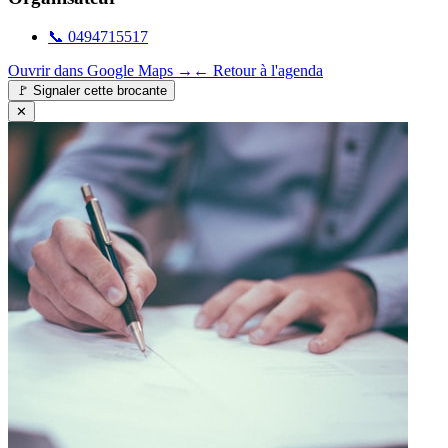
📞
0494715517
Ouvrir dans Google Maps →
← Retour à l'agenda
🚩
Signaler cette brocante
✕