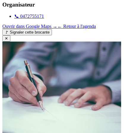
Organisateur
📞
0472755171
Ouvrir dans Google Maps →
← Retour à l'agenda
🚩
Signaler cette brocante
✕