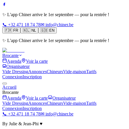
✨ L'app Chiner arrive le 1er septembre — pour la rentrée !
📞 +32 471 18 74 78
✉ info@chiner.be
🇫🇷
FR
🇳🇱
NL
🇬🇧
EN
✨ L'app Chiner arrive le 1er septembre — pour la rentrée !
Brocante
Agenda
Voir la carte
Organisateur
Vide Dressing
Annonces
Chineurs
Vide-maison
Tarifs
Connexion
Inscription
Accueil
Brocante
Agenda
Voir la carte
Organisateur
Vide Dressing
Annonces
Chineurs
Vide-maison
Tarifs
Connexion
Inscription
📞 +32 471 18 74 78
✉ info@chiner.be
By Julie & Jean-Phi ♥