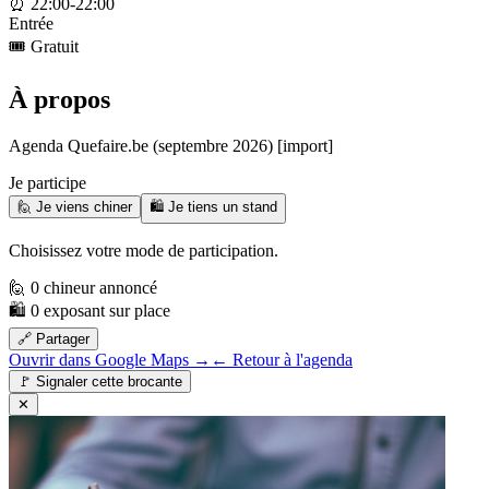
⏰
22:00-22:00
Entrée
🎟️
Gratuit
À propos
Agenda Quefaire.be (septembre 2026) [import]
Je participe
🙋 Je viens chiner
🛍️ Je tiens un stand
Choisissez votre mode de participation.
🙋 0 chineur annoncé
🛍️ 0 exposant sur place
🔗 Partager
Ouvrir dans Google Maps →
← Retour à l'agenda
🚩
Signaler cette brocante
✕