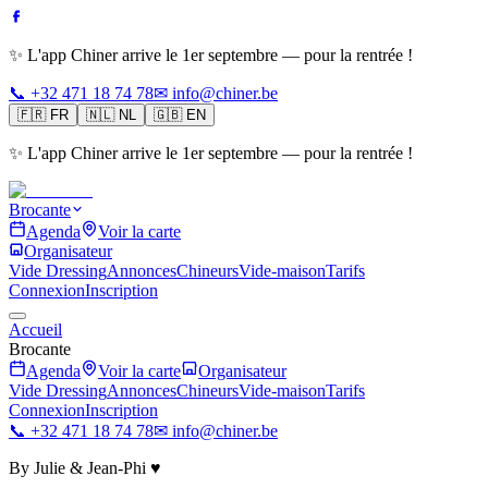
✨ L'app Chiner arrive le 1er septembre — pour la rentrée !
📞 +32 471 18 74 78
✉ info@chiner.be
🇫🇷
FR
🇳🇱
NL
🇬🇧
EN
✨ L'app Chiner arrive le 1er septembre — pour la rentrée !
Brocante
Agenda
Voir la carte
Organisateur
Vide Dressing
Annonces
Chineurs
Vide-maison
Tarifs
Connexion
Inscription
Accueil
Brocante
Agenda
Voir la carte
Organisateur
Vide Dressing
Annonces
Chineurs
Vide-maison
Tarifs
Connexion
Inscription
📞 +32 471 18 74 78
✉ info@chiner.be
By Julie & Jean-Phi ♥