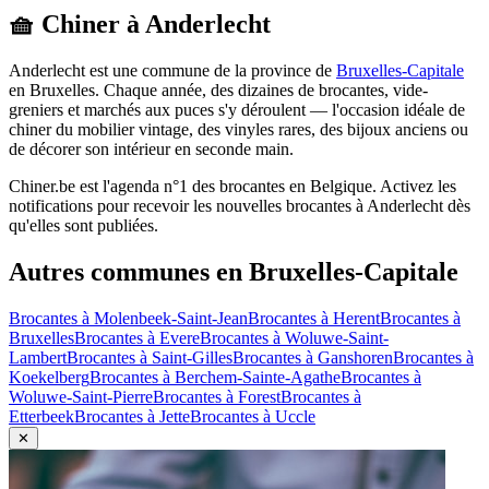
🧺 Chiner à
Anderlecht
Anderlecht
est une commune de la province de
Bruxelles-Capitale
en
Bruxelles
. Chaque année, des dizaines de brocantes, vide-
greniers et marchés aux puces s'y déroulent — l'occasion idéale de
chiner du mobilier vintage, des vinyles rares, des bijoux anciens ou
de décorer son intérieur en seconde main.
Chiner.be est l'agenda n°1 des brocantes en Belgique. Activez les
notifications pour recevoir les nouvelles brocantes à
Anderlecht
dès
qu'elles sont publiées.
Autres communes en
Bruxelles-Capitale
Brocantes à
Molenbeek-Saint-Jean
Brocantes à
Herent
Brocantes à
Bruxelles
Brocantes à
Evere
Brocantes à
Woluwe-Saint-
Lambert
Brocantes à
Saint-Gilles
Brocantes à
Ganshoren
Brocantes à
Koekelberg
Brocantes à
Berchem-Sainte-Agathe
Brocantes à
Woluwe-Saint-Pierre
Brocantes à
Forest
Brocantes à
Etterbeek
Brocantes à
Jette
Brocantes à
Uccle
✕