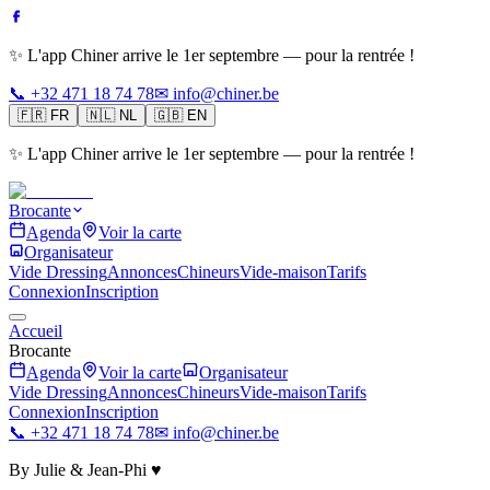
✨ L'app Chiner arrive le 1er septembre — pour la rentrée !
📞 +32 471 18 74 78
✉ info@chiner.be
🇫🇷
FR
🇳🇱
NL
🇬🇧
EN
✨ L'app Chiner arrive le 1er septembre — pour la rentrée !
Brocante
Agenda
Voir la carte
Organisateur
Vide Dressing
Annonces
Chineurs
Vide-maison
Tarifs
Connexion
Inscription
Accueil
Brocante
Agenda
Voir la carte
Organisateur
Vide Dressing
Annonces
Chineurs
Vide-maison
Tarifs
Connexion
Inscription
📞 +32 471 18 74 78
✉ info@chiner.be
By Julie & Jean-Phi ♥