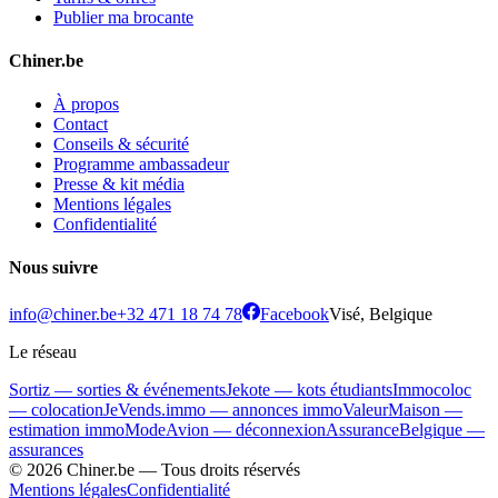
Publier ma brocante
Chiner.be
À propos
Contact
Conseils & sécurité
Programme ambassadeur
Presse & kit média
Mentions légales
Confidentialité
Nous suivre
info@chiner.be
+32 471 18 74 78
Facebook
Visé, Belgique
Le réseau
Sortiz — sorties & événements
Jekote — kots étudiants
Immocoloc
— colocation
JeVends.immo — annonces immo
ValeurMaison —
estimation immo
ModeAvion — déconnexion
AssuranceBelgique —
assurances
© 2026 Chiner.be —
Tous droits réservés
Mentions légales
Confidentialité