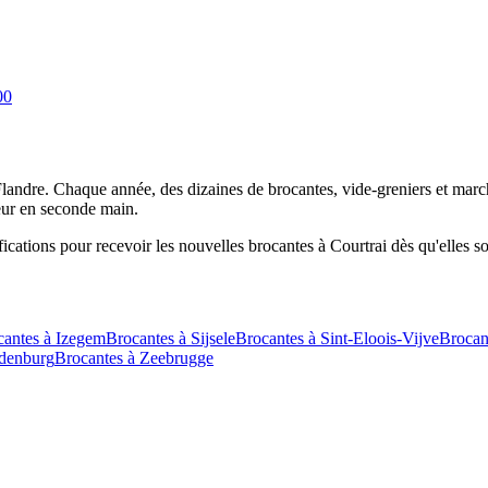
00
landre
. Chaque année, des dizaines de brocantes, vide-greniers et marc
ieur en seconde main.
fications pour recevoir les nouvelles brocantes à
Courtrai
dès qu'elles so
cantes à
Izegem
Brocantes à
Sijsele
Brocantes à
Sint-Eloois-Vijve
Brocan
denburg
Brocantes à
Zeebrugge