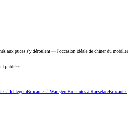
hés aux puces s'y déroulent — l'occasion idéale de chiner du mobilier
nt publiées.
tes à
Ichtegem
Brocantes à
Waregem
Brocantes à
Roeselare
Brocantes