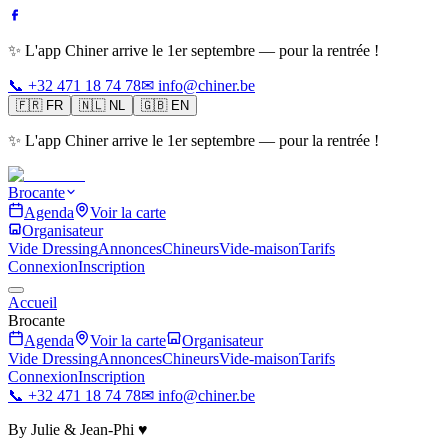
✨ L'app Chiner arrive le 1er septembre — pour la rentrée !
📞 +32 471 18 74 78
✉ info@chiner.be
🇫🇷
FR
🇳🇱
NL
🇬🇧
EN
✨ L'app Chiner arrive le 1er septembre — pour la rentrée !
Brocante
Agenda
Voir la carte
Organisateur
Vide Dressing
Annonces
Chineurs
Vide-maison
Tarifs
Connexion
Inscription
Accueil
Brocante
Agenda
Voir la carte
Organisateur
Vide Dressing
Annonces
Chineurs
Vide-maison
Tarifs
Connexion
Inscription
📞 +32 471 18 74 78
✉ info@chiner.be
By Julie & Jean-Phi ♥