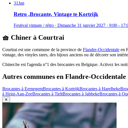
31
Jan
Retro ,Brocante, Vintage te Kortrijk
Festival vintage / rétro
·
Dimanche 31 janvier 2027
· 9:00 - 17:
🧺 Chiner à
Courtrai
Courtrai
est une commune de la province de
Flandre-Occidentale
en
F
vintage, des vinyles rares, des bijoux anciens ou de décorer son intér
Chiner.be est l'agenda n°1 des brocantes en Belgique. Activez les noti
Autres communes en
Flandre-Occidentale
Brocantes à
Eernegem
Brocantes à
Kortrijk
Brocantes à
Harelbeke
Bro
à
Heist-Aan-Zee
Brocantes à
Tielt
Brocantes à
Jabbeke
Brocantes à
Ou
✕