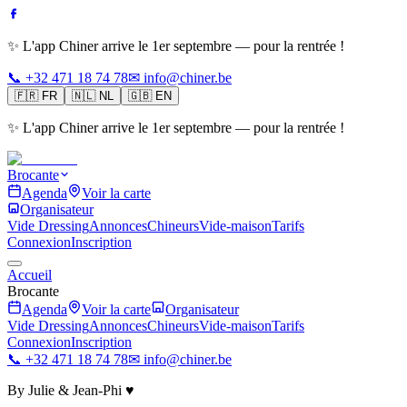
✨ L'app Chiner arrive le 1er septembre — pour la rentrée !
📞 +32 471 18 74 78
✉ info@chiner.be
🇫🇷
FR
🇳🇱
NL
🇬🇧
EN
✨ L'app Chiner arrive le 1er septembre — pour la rentrée !
Brocante
Agenda
Voir la carte
Organisateur
Vide Dressing
Annonces
Chineurs
Vide-maison
Tarifs
Connexion
Inscription
Accueil
Brocante
Agenda
Voir la carte
Organisateur
Vide Dressing
Annonces
Chineurs
Vide-maison
Tarifs
Connexion
Inscription
📞 +32 471 18 74 78
✉ info@chiner.be
By Julie & Jean-Phi ♥