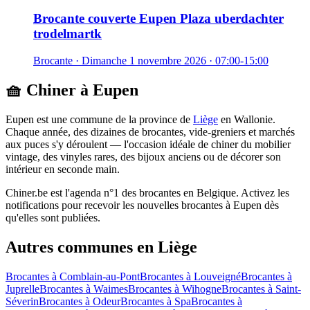
Brocante couverte Eupen Plaza uberdachter
trodelmartk
Brocante
·
Dimanche 1 novembre 2026
· 07:00-15:00
🧺 Chiner à
Eupen
Eupen
est une commune de la province de
Liège
en
Wallonie
.
Chaque année, des dizaines de brocantes, vide-greniers et marchés
aux puces s'y déroulent — l'occasion idéale de chiner du mobilier
vintage, des vinyles rares, des bijoux anciens ou de décorer son
intérieur en seconde main.
Chiner.be est l'agenda n°1 des brocantes en Belgique. Activez les
notifications pour recevoir les nouvelles brocantes à
Eupen
dès
qu'elles sont publiées.
Autres communes en
Liège
Brocantes à
Comblain-au-Pont
Brocantes à
Louveigné
Brocantes à
Juprelle
Brocantes à
Waimes
Brocantes à
Wihogne
Brocantes à
Saint-
Séverin
Brocantes à
Odeur
Brocantes à
Spa
Brocantes à