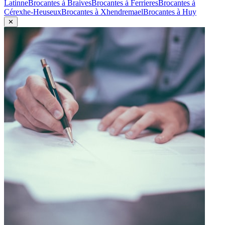
Latinne
Brocantes à
Braives
Brocantes à
Ferrieres
Brocantes à
Cérexhe-Heuseux
Brocantes à
Xhendremael
Brocantes à
Huy
✕