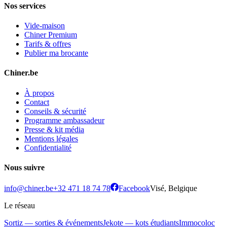
Nos services
Vide-maison
Chiner Premium
Tarifs & offres
Publier ma brocante
Chiner.be
À propos
Contact
Conseils & sécurité
Programme ambassadeur
Presse & kit média
Mentions légales
Confidentialité
Nous suivre
info@chiner.be
+32 471 18 74 78
Facebook
Visé, Belgique
Le réseau
Sortiz — sorties & événements
Jekote — kots étudiants
Immocoloc