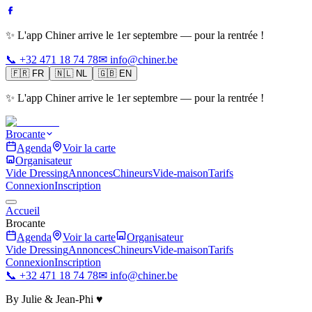
✨ L'app Chiner arrive le 1er septembre — pour la rentrée !
📞 +32 471 18 74 78
✉ info@chiner.be
🇫🇷
FR
🇳🇱
NL
🇬🇧
EN
✨ L'app Chiner arrive le 1er septembre — pour la rentrée !
Brocante
Agenda
Voir la carte
Organisateur
Vide Dressing
Annonces
Chineurs
Vide-maison
Tarifs
Connexion
Inscription
Accueil
Brocante
Agenda
Voir la carte
Organisateur
Vide Dressing
Annonces
Chineurs
Vide-maison
Tarifs
Connexion
Inscription
📞 +32 471 18 74 78
✉ info@chiner.be
By Julie & Jean-Phi ♥