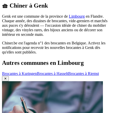
🧺 Chiner à
Genk
Genk
est une commune de la province de
Limbourg
en
Flandre
.
Chaque année, des dizaines de brocantes, vide-greniers et marchés
aux puces s'y déroulent — l'occasion idéale de chiner du mobilier
vintage, des vinyles rares, des bijoux anciens ou de décorer son
intérieur en seconde main.
Chiner.be est l'agenda n°1 des brocantes en Belgique. Activez les
notifications pour recevoir les nouvelles brocantes à
Genk
dès
qu'elles sont publiées.
Autres communes en
Limbourg
Brocantes à
Kuringen
Brocantes à
Hasselt
Brocantes à
Riemst
✕