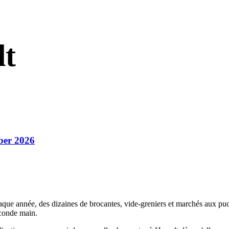
lt
ber 2026
aque année, des dizaines de brocantes, vide-greniers et marchés aux puc
econde main.