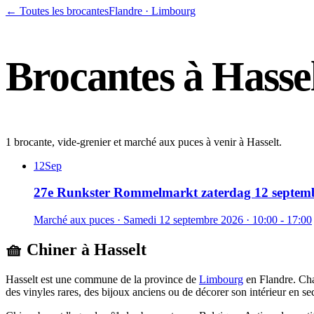
← Toutes les brocantes
Flandre
·
Limbourg
Brocantes à
Hasse
1 brocante, vide-grenier et marché aux puces à venir à Hasselt.
12
Sep
27e Runkster Rommelmarkt zaterdag 12 septem
Marché aux puces
·
Samedi 12 septembre 2026
· 10:00 - 17:00
🧺 Chiner à
Hasselt
Hasselt
est une commune de la province de
Limbourg
en
Flandre
. Ch
des vinyles rares, des bijoux anciens ou de décorer son intérieur en s