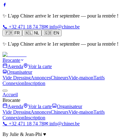
✨ L'app Chiner arrive le 1er septembre — pour la rentrée !
📞 +32 471 18 74 78
✉ info@chiner.be
🇫🇷
FR
🇳🇱
NL
🇬🇧
EN
✨ L'app Chiner arrive le 1er septembre — pour la rentrée !
Brocante
Agenda
Voir la carte
Organisateur
Vide Dressing
Annonces
Chineurs
Vide-maison
Tarifs
Connexion
Inscription
Accueil
Brocante
Agenda
Voir la carte
Organisateur
Vide Dressing
Annonces
Chineurs
Vide-maison
Tarifs
Connexion
Inscription
📞 +32 471 18 74 78
✉ info@chiner.be
By Julie & Jean-Phi ♥