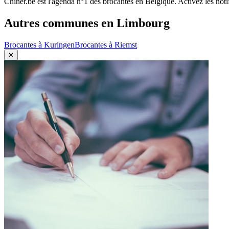
Chiner.be est l'agenda n°1 des brocantes en Belgique. Activez les noti
Autres communes en
Limbourg
Brocantes à
Kuringen
Brocantes à
Riemst
✕