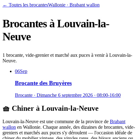
← Toutes les brocantes
Wallonie
·
Brabant wallon
Brocantes à
Louvain-la-
Neuve
1 brocante, vide-grenier et marché aux puces à venir à Louvain-la-
Neuve.
06
Sep
Brocante des Bruyères
Brocante
·
Dimanche 6 septembre 2026
· 08:00-16:00
🧺 Chiner à
Louvain-la-Neuve
Louvain-la-Neuve
est une commune de la province de
Brabant
wallon
en
Wallonie
. Chaque année, des dizaines de brocantes, vide-
greniers et marchés aux puces s'y déroulent — l'occasion idéale de
chiner du mobilier vintage, des vinyles rares, des bijoux anciens ou