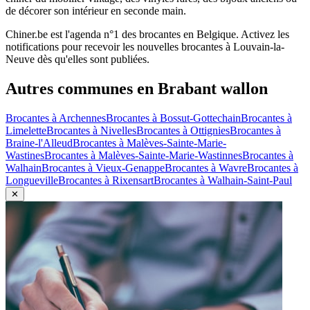
de décorer son intérieur en seconde main.
Chiner.be est l'agenda n°1 des brocantes en Belgique. Activez les
notifications pour recevoir les nouvelles brocantes à
Louvain-la-
Neuve
dès qu'elles sont publiées.
Autres communes en
Brabant wallon
Brocantes à
Archennes
Brocantes à
Bossut-Gottechain
Brocantes à
Limelette
Brocantes à
Nivelles
Brocantes à
Ottignies
Brocantes à
Braine-l'Alleud
Brocantes à
Malèves-Sainte-Marie-
Wastines
Brocantes à
Malèves-Sainte-Marie-Wastinnes
Brocantes à
Walhain
Brocantes à
Vieux-Genappe
Brocantes à
Wavre
Brocantes à
Longueville
Brocantes à
Rixensart
Brocantes à
Walhain-Saint-Paul
✕