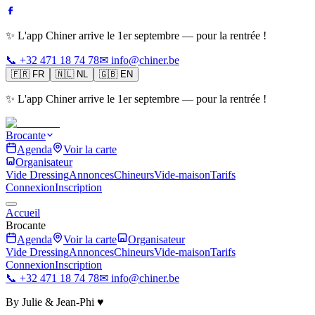
✨ L'app Chiner arrive le 1er septembre — pour la rentrée !
📞 +32 471 18 74 78
✉ info@chiner.be
🇫🇷
FR
🇳🇱
NL
🇬🇧
EN
✨ L'app Chiner arrive le 1er septembre — pour la rentrée !
Brocante
Agenda
Voir la carte
Organisateur
Vide Dressing
Annonces
Chineurs
Vide-maison
Tarifs
Connexion
Inscription
Accueil
Brocante
Agenda
Voir la carte
Organisateur
Vide Dressing
Annonces
Chineurs
Vide-maison
Tarifs
Connexion
Inscription
📞 +32 471 18 74 78
✉ info@chiner.be
By Julie & Jean-Phi ♥