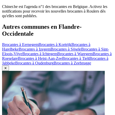
Chiner.be est l'agenda n°1 des brocantes en Belgique. Activez les
notifications pour recevoir les nouvelles brocantes à
Roulers
dès
qu'elles sont publiées.
Autres communes en
Flandre-
Occidentale
Brocantes à
Eernegem
Brocantes à
Kortrijk
Brocantes à
Harelbeke
Brocantes à
Izegem
Brocantes à
Sijsele
Brocantes à
Sint-
Eloois-Vijve
Brocantes à
Ichtegem
Brocantes à
Waregem
Brocantes à
Roeselare
Brocantes à
Heist-Aan-Zee
Brocantes à
Tielt
Brocantes à
Jabbeke
Brocantes à
Oudenburg
Brocantes à
Zeebrugge
✕