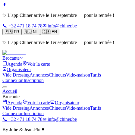
✨ L'app Chiner arrive le 1er septembre — pour la rentrée !
📞 +32 471 18 74 78
✉ info@chiner.be
🇫🇷
FR
🇳🇱
NL
🇬🇧
EN
✨ L'app Chiner arrive le 1er septembre — pour la rentrée !
Brocante
Agenda
Voir la carte
Organisateur
Vide Dressing
Annonces
Chineurs
Vide-maison
Tarifs
Connexion
Inscription
Accueil
Brocante
Agenda
Voir la carte
Organisateur
Vide Dressing
Annonces
Chineurs
Vide-maison
Tarifs
Connexion
Inscription
📞 +32 471 18 74 78
✉ info@chiner.be
By Julie & Jean-Phi ♥