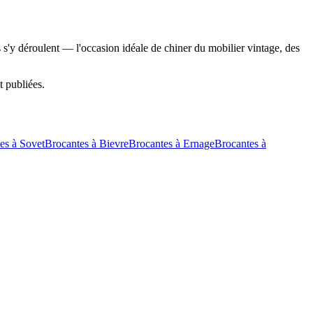
 s'y déroulent — l'occasion idéale de chiner du mobilier vintage, des
t publiées.
es à
Sovet
Brocantes à
Bievre
Brocantes à
Ernage
Brocantes à