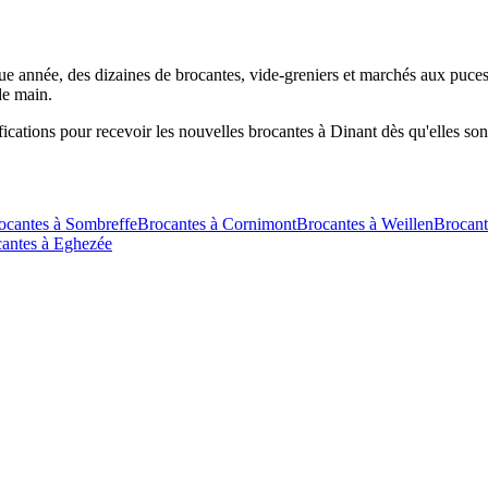
ue année, des dizaines de brocantes, vide-greniers et marchés aux puces
de main.
fications pour recevoir les nouvelles brocantes à
Dinant
dès qu'elles son
ocantes à
Sombreffe
Brocantes à
Cornimont
Brocantes à
Weillen
Brocant
antes à
Eghezée