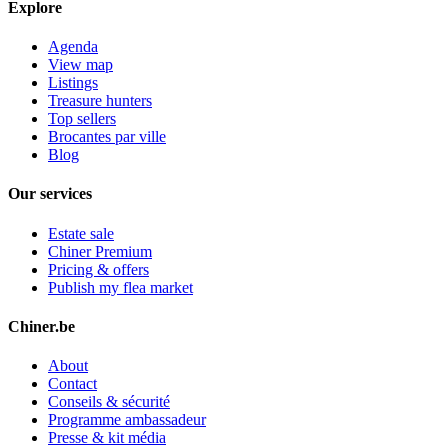
Explore
Agenda
View map
Listings
Treasure hunters
Top sellers
Brocantes par ville
Blog
Our services
Estate sale
Chiner Premium
Pricing & offers
Publish my flea market
Chiner.be
About
Contact
Conseils & sécurité
Programme ambassadeur
Presse & kit média