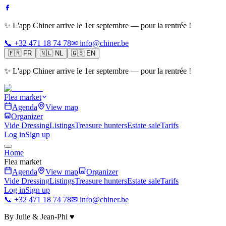
✨ L'app Chiner arrive le 1er septembre — pour la rentrée !
📞 +32 471 18 74 78
✉ info@chiner.be
🇫🇷
FR
🇳🇱
NL
🇬🇧
EN
✨ L'app Chiner arrive le 1er septembre — pour la rentrée !
Flea market
Agenda
View map
Organizer
Vide Dressing
Listings
Treasure hunters
Estate sale
Tarifs
Log in
Sign up
Home
Flea market
Agenda
View map
Organizer
Vide Dressing
Listings
Treasure hunters
Estate sale
Tarifs
Log in
Sign up
📞 +32 471 18 74 78
✉ info@chiner.be
By Julie & Jean-Phi ♥