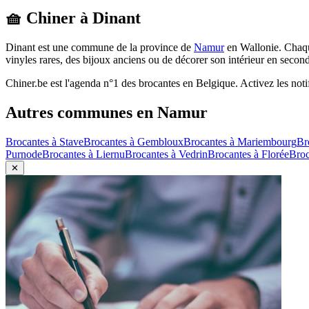
🧺 Chiner à
Dinant
Dinant
est une commune de la province de
Namur
en
Wallonie
. Chaq
vinyles rares, des bijoux anciens ou de décorer son intérieur en secon
Chiner.be est l'agenda n°1 des brocantes en Belgique. Activez les noti
Autres communes en
Namur
Brocantes à
Stave
Brocantes à
Gembloux
Brocantes à
Mariembourg
Br
Purnode
Brocantes à
Liernu
Brocantes à
Vedrin
Brocantes à
Florée
Broc
✕